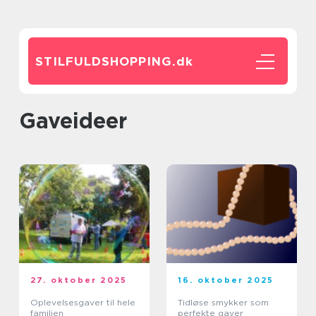
STILFULDSHOPPING.
dk
Gaveideer
27. oktober 2025
16. oktober 2025
Oplevelsesgaver til hele
Tidløse smykker som
familien
perfekte gaver