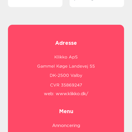
Adresse
web:
www.klikko.dk/
Menu
Annoncering