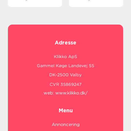
Adresse
web:
www.klikko.dk/
Menu
Annoncering