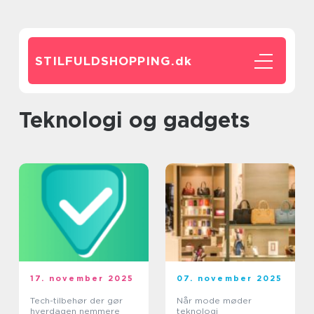
STILFULDSHOPPING.
dk
Teknologi og gadgets
17. november 2025
07. november 2025
Tech-tilbehør der gør
Når mode møder
hverdagen nemmere
teknologi