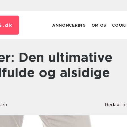
G.
dk
ANNONCERING
OM OS
COOKI
ilfulde og alsidige
sen
Redaktio