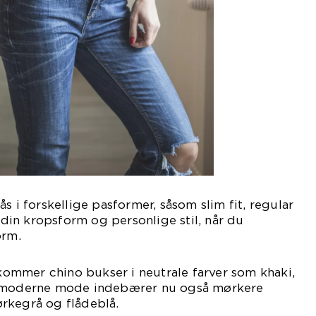
s i forskellige pasformer, såsom slim fit, regular
j din kropsform og personlige stil, når du
orm.
t kommer chino bukser i neutrale farver som khaki,
n moderne mode indebærer nu også mørkere
rkegrå og flådeblå.