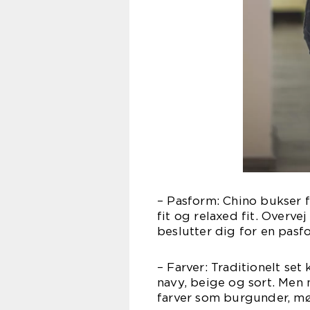
– Pasform: Chino bukser få
fit og relaxed fit. Overve
beslutter dig for en pasf
– Farver: Traditionelt se
navy, beige og sort. Me
farver som burgunder, mø