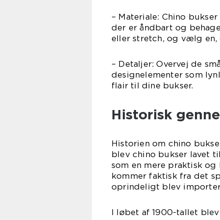
– Materiale: Chino bukser
der er åndbart og behagel
eller stretch, og vælg en
– Detaljer: Overvej de s
designelementer som lynlås
flair til dine bukser.
Historisk genn
Historien om chino bukser
blev chino bukser lavet ti
som en mere praktisk og l
kommer faktisk fra det sp
oprindeligt blev importere
I løbet af 1900-tallet bl