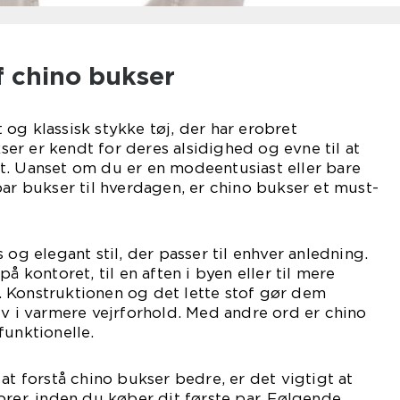
f chino bukser
og klassisk stykke tøj, der har erobret
r er kendt for deres alsidighed og evne til at
t. Uanset om du er en modeentusiast eller bare
par bukser til hverdagen, er chino bukser et must-
 og elegant stil, der passer til enhver anledning.
å kontoret, til en aften i byen eller til mere
 Konstruktionen og det lette stof gør dem
lv i varmere vejrforhold. Med andre ord er chino
funktionelle.
at forstå chino bukser bedre, er det vigtigt at
orer, inden du køber dit første par. Følgende