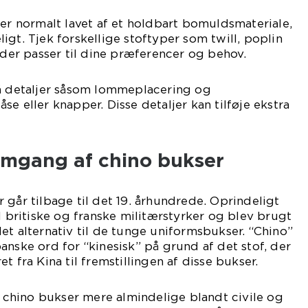
 er normalt lavet af et holdbart bomuldsmateriale,
igt. Tjek forskellige stoftyper som twill, poplin
, der passer til dine præferencer og behov.
må detaljer såsom lommeplacering og
e eller knapper. Disse detaljer kan tilføje ekstra
emgang af chino bukser
 går tilbage til det 19. århundrede. Oprindeligt
l britiske og franske militærstyrker og blev brugt
et alternativ til de tunge uniformsbukser. “Chino”
anske ord for “kinesisk” på grund af det stof, der
t fra Kina til fremstillingen af disse bukser.
ev chino bukser mere almindelige blandt civile og