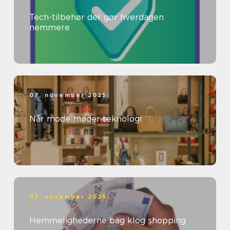
Tech-tilbehør der gør hverdagen
nemmere
07. november 2025
Når mode møder teknologi
07. november 2025
Hemmelighederne bag klog shopping