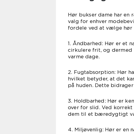
Hør bukser dame har en ræ
valg for enhver modebevi
fordele ved at vælge hør
1. Åndbarhed: Hør er et na
cirkulere frit, og dermed
varme dage.
2. Fugtabsorption: Hør har
hvilket betyder, at det k
på huden. Dette bidrager t
3. Holdbarhed: Hør er k
over for slid. Ved korrekt
dem til et bæredygtigt v
4. Miljøvenlig: Hør er en n