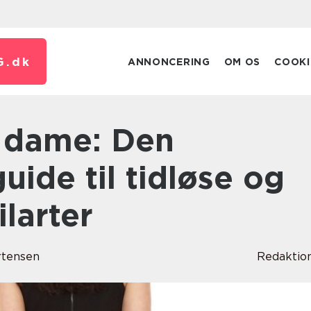
G.
dk
ANNONCERING
OM OS
COOKI
uide til tidløse og
ilarter
rtensen
Redaktio