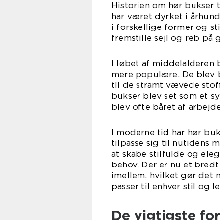
Historien om hør bukser t
har været dyrket i århundr
i forskellige former og sti
fremstille sejl og reb på
I løbet af middelalderen
mere populære. De blev b
til de stramt vævede stof
bukser blev set som et s
blev ofte båret af arbejd
I moderne tid har hør buk
tilpasse sig til nutidens
at skabe stilfulde og ele
behov. Der er nu et bredt 
imellem, hvilket gør det 
passer til enhver stil og l
De vigtigste f