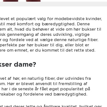
blevet et populært valg for modebevidste kvinder,
 stil med komfort og bæredygtighed. Denne
nem alt, hvad du behøver at vide om hør bukser til
risk gennemgang af deres udvikling, vigtige
 og fordele ved at vælge denne naturlige fiber.
erfekte par hør bukser til dig, eller blot er
ere om emnet, er du kommet til det rette sted.
kser dame?
vet af hør, en naturlig fiber, der udvindes fra
m. Hør er blevet anvendt til fremstilling af
 har i de seneste år fået øget popularitet på
enskaber og fordelene ved bæredygtighed.
 ved deres lette og åndbare kvalitet, hvilket gør