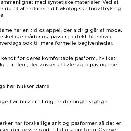
ammenlignet med syntetiske materialer. Ved at
 du til at reducere dit økologiske fodaftryk og
e.
 dame har en tidløs appel, der aldrig går af mode.
rskellige måder og passer perfekt til enhver
 hverdagslook til mere formelle begivenheder.
 kendt for deres komfortable pasform, hvilket
lg for dem, der ønsker at føle sig tilpas og frie i
ige hør bukser dame
ige hør bukser til dig, er der nogle vigtige
rker har forskellige snit og pasformer, så det er
kser, der passer godt til din kropsform. Overvej