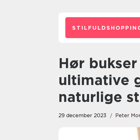
STILFULDSHOPPIN
Hør bukser dame: Den
ultimative g
naturlige st
29 december 2023
Peter Mo