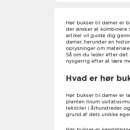
Hør bukser til damer er 
der ønsker at kombinere
artikel vil guide dig gen
damer, herunder en histo
oplysninger om materialer
Så om du leder efter det p
nysgerrig efter at lære m
Hvad er hør bu
Hør bukser til damer er la
planten linum usitatissimu
tekstiler i århundreder og
grund af dets unikke eg
Hør bukser er kendetegnet