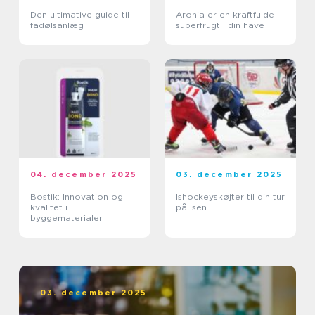
Den ultimative guide til
Aronia er en kraftfulde
fadølsanlæg
superfrugt i din have
04. december 2025
03. december 2025
Bostik: Innovation og
Ishockeyskøjter til din tur
kvalitet i
på isen
byggematerialer
03. december 2025