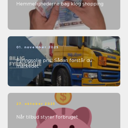
Hemmelighederne bag klog shopping
01. november 2025
Fyringsolie pris: Sådan forstår du
markedet
27. oktober 2025
Når tilbud styrer forbruget