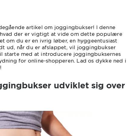
degående artikel om joggingbukser! I denne
t, hvad der er vigtigt at vide om dette populære
t om du er en ivrig løber, en hyggeentusiast
dt ud, når du er afslappet, vil joggingbukser
vil starte med at introducere joggingbuksernes
dning for online-shopperen. Lad os dykke ned i
!
gingbukser udviklet sig over