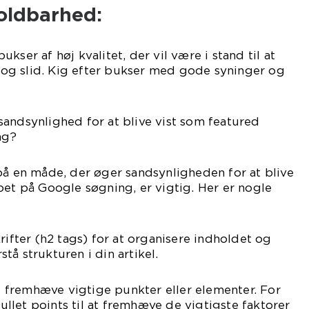
holdbarhed:
kser af høj kvalitet, der vil være i stand til at
g slid. Kig efter bukser med gode syninger og
andsynlighed for at blive vist som featured
ng?
på en måde, der øger sandsynligheden for at blive
pet på Google søgning, er vigtig. Her er nogle
rifter (h2 tags) for at organisere indholdet og
tå strukturen i din artikel.
at fremhæve vigtige punkter eller elementer. For
let points til at fremhæve de vigtigste faktorer