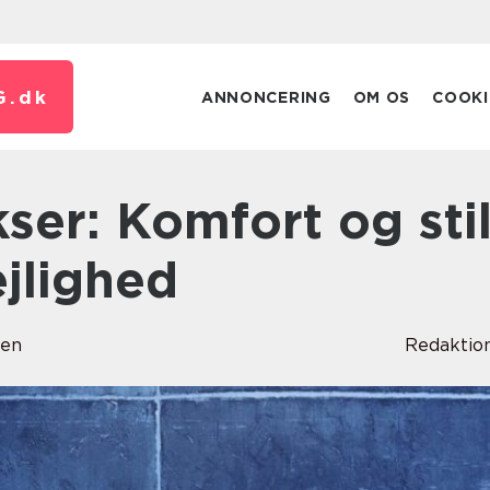
G.
dk
ANNONCERING
OM OS
COOKI
ejlighed
sen
Redaktio