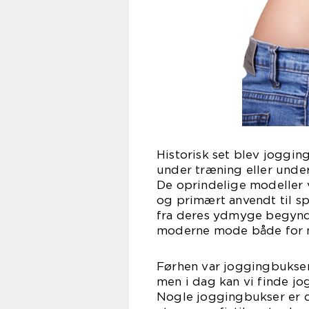
Historisk set blev joggin
under træning eller under
De oprindelige modeller v
og primært anvendt til s
fra deres ydmyge begyndel
moderne mode både for 
Førhen var joggingbukse
men i dag kan vi finde jog
Nogle joggingbukser er og