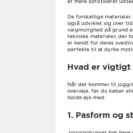
et mere sofistikeret uds
De forskellige materialer,
også udviklet sig over t
valgmulighed på grund a
tekniske materialer, der h
er kendt for deres svedt
perfekte til at dyrke motio
Hvad er vigtigt
Når det kommer til jogging
overveje, før du køber el
holde øje med:
1. Pasform og st
Joggingbukser bør have e