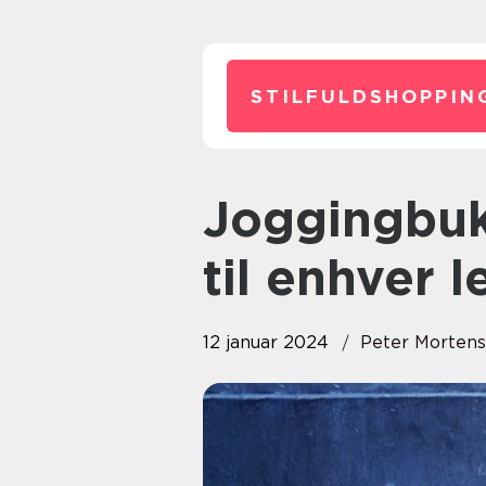
STILFULDSHOPPIN
Joggingbukser: Komfort og stil
til enhver l
12 januar 2024
Peter Morten