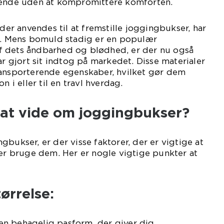
eende uden at kompromittere komforten.
 der anvendes til at fremstille joggingbukser, har
id. Mens bomuld stadig er en populær
f dets åndbarhed og blødhed, er der nu også
ar gjort sit indtog på markedet. Disse materialer
ransporterende egenskaber, hvilket gør dem
n i eller til en travl hverdag.
 at vide om joggingbukser?
bukser, er der visse faktorer, der er vigtige at
ler bruge dem. Her er nogle vigtige punkter at
ørrelse:
n behagelig pasform, der giver dig