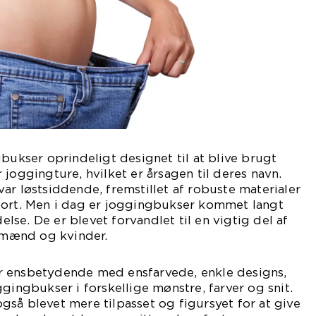
gbukser oprindeligt designet til at blive brugt
 joggingture, hvilket er årsagen til deres navn.
ar løstsiddende, fremstillet af robuste materialer
port. Men i dag er joggingbukser kommet langt
se. De er blevet forvandlet til en vigtig del af
mænd og kvinder.
r ensbetydende med ensfarvede, enkle designs,
gingbukser i forskellige mønstre, farver og snit.
så blevet mere tilpasset og figursyet for at give