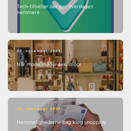
Tech-tilbehør der gør hverdagen
nemmere
07. november 2025
Når mode møder teknologi
07. november 2025
Hemmelighederne bag klog shopping