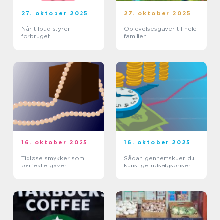
27. oktober 2025
27. oktober 2025
Når tilbud styrer
Oplevelsesgaver til hele
forbruget
familien
16. oktober 2025
16. oktober 2025
Tidløse smykker som
Sådan gennemskuer du
perfekte gaver
kunstige udsalgspriser