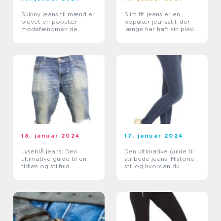
Skinny jeans til mænd er
Slim fit jeans er en
blevet en populær
populær jeansstil, der
modefænomen de
længe har haft sin plads
seneste år
i moden
18. januar 2024
17. januar 2024
Lyseblå jeans: Den
Den ultimative guide til
ultimative guide til en
stribede jeans: Historie,
tidløs og stilfuld
stil og hvordan du
garderobestabel
bærer dem med selvtillid