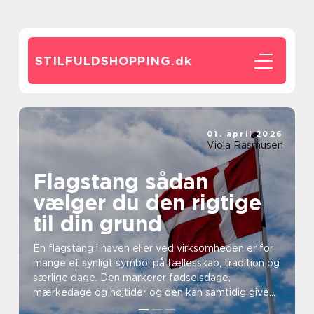
STILFULDSHOPPING.
dk
01. april 2026
Viola Rasmusen
Flagstang sådan
vælger du den rigtige
til din grund
En flagstang i haven eller ved virksomheden er for
mange et synligt symbol på fællesskab, tradition og
særlige dage. Den markerer fødselsdage,
mærkedage og højtider og den kan samtidig give
huset elle...