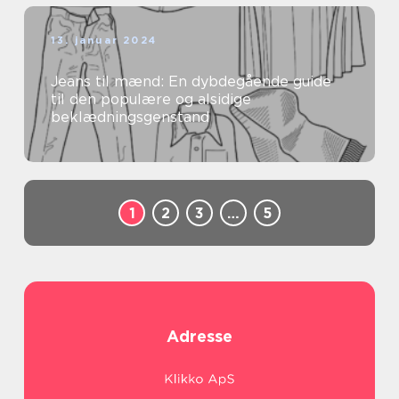
13. januar 2024
Jeans til mænd: En dybdegående guide
til den populære og alsidige
beklædningsgenstand
1
2
3
…
5
Adresse