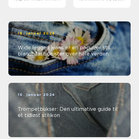
og elegant look til
fashion choice in recent
ethvert outfitt
years
16. januar 2024
Wide legged jeans er en populær stil
blandt fashionister over hele verden
16. januar 2024
Trompetbukser: Den ultimative guide til
et tidløst stilikon