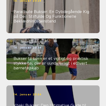
15. januar 2024
Parachute Bukser: En Dybdegående Kig
på Den Stilfulde Og Funktionelle
Beklædningsgenstand
14. januar 2024
Bukser til børn er et vigtigt og praktisk
stykke tøj, der er uundværligt i ethvert
børnetøjskab
14. januar 2024
Khaki Bukser: Den Ultimative Guide til