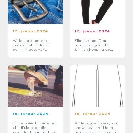
17. januar 2024
17. januar 2024
Wide leg jeans er en
Slimfit-jeans: Den
populær stil inden for
ultimative guide til
denim-mode, der
online-shopping og
tilbyder komfort og en
historisk udvikling
afslappet stil til både
mænd og kvinder
16. januar 2024
16. januar 2024
Hvide jeans til herrer er
Wide legged jeans, also
et stilfuldt og tidløst
known as flared jeans,
valg, der tilføjer et friskt
have become a popular