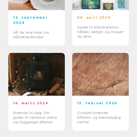
12. september
08. april 2024
2024
Guide til billedrammer:
Sådan vælger og bruger
Alt du skal vide om
du dem
Håndklæderuller
14. marts 2024
15. februar 2024
Brænde til salg: Din
Ovntørt brænde:
guide til varmere vintre
Effektiv og bæredygtig
og hyggelige aftener
varme