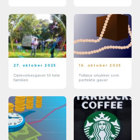
27. oktober 2025
16. oktober 2025
Oplevelsesgaver til hele
Tidløse smykker som
familien
perfekte gaver