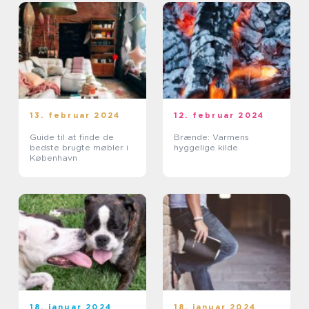
13. februar 2024
12. februar 2024
Guide til at finde de
Brænde: Varmens
bedste brugte møbler i
hyggelige kilde
København
18. januar 2024
18. januar 2024